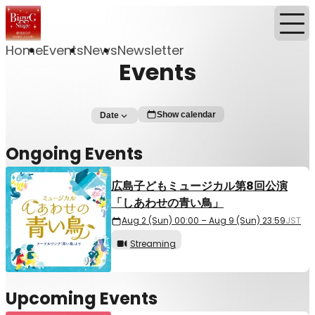
Home
Events
News
Newsletter
Events
Show calendar
Date
Ongoing Events
広島子どもミュージカル第8回公演
「しあわせの青い鳥」
Aug 2 (Sun) 00:00 – Aug 9 (Sun) 23:59
JST
Streaming
Upcoming Events