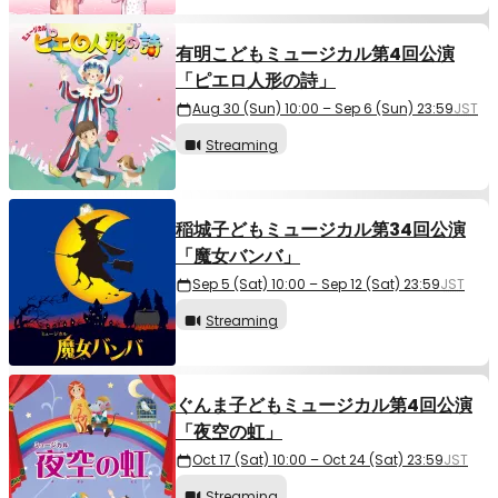
有明こどもミュージカル第4回公演
「ピエロ人形の詩」
Aug 30 (Sun) 10:00 – Sep 6 (Sun) 23:59
JST
Streaming
稲城子どもミュージカル第34回公演
「魔女バンバ」
Sep 5 (Sat) 10:00 – Sep 12 (Sat) 23:59
JST
Streaming
ぐんま子どもミュージカル第4回公演
「夜空の虹」
Oct 17 (Sat) 10:00 – Oct 24 (Sat) 23:59
JST
Streaming